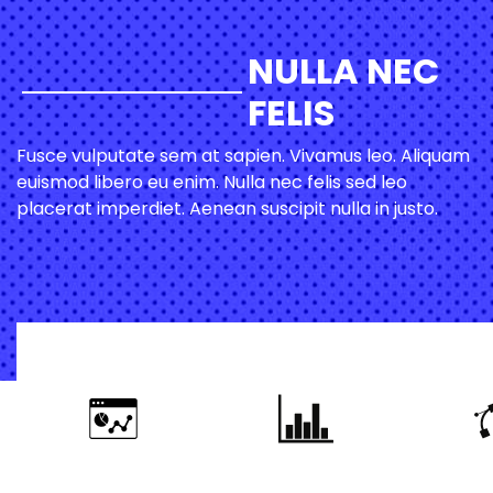
NULLA NEC
FELIS
Fusce vulputate sem at sapien. Vivamus leo. Aliquam
euismod libero eu enim. Nulla nec felis sed leo
placerat imperdiet. Aenean suscipit nulla in justo.