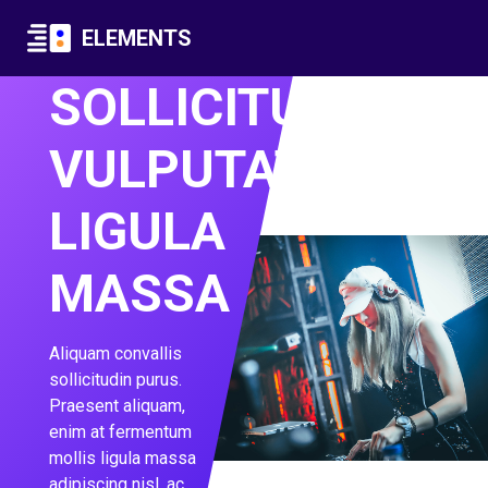
ELEMENTS
SOLLICITUDIN
VULPUTATE
LIGULA
MASSA
Aliquam convallis
sollicitudin purus.
Praesent aliquam,
enim at fermentum
mollis ligula massa
adipiscing nisl, ac